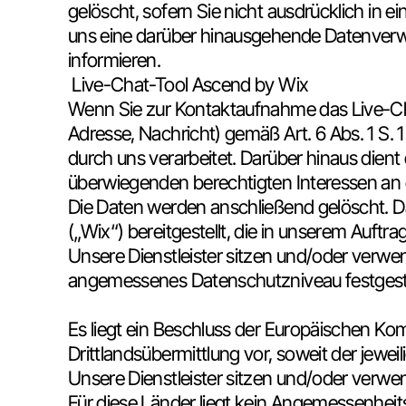
gelöscht, sofern Sie nicht ausdrücklich in e
uns eine darüber hinausgehende Datenverwend
informieren.
Live-Chat-Tool Ascend by Wix
Wenn Sie zur Kontaktaufnahme das Live-Cha
Adresse, Nachricht) gemäß Art. 6 Abs. 1 S
durch uns verarbeitet. Darüber hinaus die
überwiegenden berechtigten Interessen an e
Die Daten werden anschließend gelöscht. Das
(„Wix“) bereitgestellt, die in unserem Auftrag 
Unsere Dienstleister sitzen und/oder verwe
angemessenes Datenschutzniveau festgestell
Es liegt ein Beschluss der Europäischen K
Drittlandsübermittlung vor, soweit der jeweilige
Unsere Dienstleister sitzen und/oder verwen
Für diese Länder liegt kein Angemessenhei