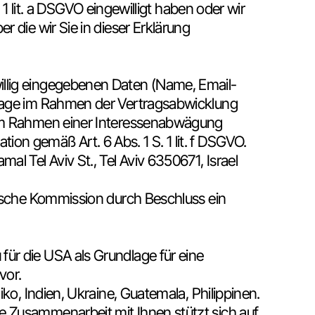
1 lit. a DSGVO eingewilligt haben oder wir
 die wir Sie in dieser Erklärung
illig eingegebenen Daten (Name, Email-
frage im Rahmen der Vertragsabwicklung
r im Rahmen einer Interessenabwägung
n gemäß Art. 6 Abs. 1 S. 1 lit. f DSGVO.
l Tel Aviv St., Tel Aviv 6350671, Israel
äische Kommission durch Beschluss ein
ür die USA als Grundlage für eine
vor.
ko, Indien, Ukraine, Guatemala, Philippinen.
e Zusammenarbeit mit Ihnen stützt sich auf