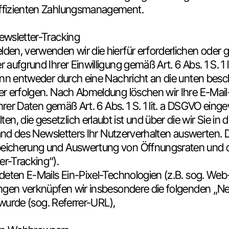
effizienten Zahlungsmanagement.
ewsletter-Tracking
en, verwenden wir die hierfür erforderlichen oder 
 aufgrund Ihrer Einwilligung gemäß Art. 6 Abs. 1 S. 
ann entweder durch eine Nachricht an die unten bes
r erfolgen. Nach Abmeldung löschen wir Ihre E-Mail-
hrer Daten gemäß Art. 6 Abs. 1 S. 1 lit. a DSGVO einge
die gesetzlich erlaubt ist und über die wir Sie in di
rsand des Newsletters Ihr Nutzerverhalten auswerten
eicherung und Auswertung von Öffnungsraten und d
er-Tracking“).
deten E-Mails Ein-Pixel-Technologien (z.B. sog. Web-
ungen verknüpfen wir insbesondere die folgenden „N
t wurde (sog. Referrer-URL),