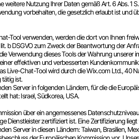
ine weitere Nutzung Ihrer Daten gemäß Art. 6 Abs. 1 S. 
ung vorbehalten, die gesetzlich erlaubt ist und über
t-Tool verwenden, werden die dort von Ihnen freiw
. 1 lit. b DSGVO zum Zweck der Beantwortung der An
nt die Verwendung dieses Tools der Wahrung unsere
iner effektiven und verbesserten Kundenkommunikatio
 Live-Chat-Tool wird durch die Wix.com Ltd., 40 Nama
tätig ist.
nden Server in folgenden Ländern, für die die Europ
t hat: Israel, Südkorea, USA.
ommission über ein angemessenes Datenschutzniveau f
 Dienstleister zertifiziert ist. Eine Zertifizierung liegt 
den Server in diesen Ländern: Taiwan, Brasilien, Mexi
tsbeschluss der Europäischen Kommission vor. Unser