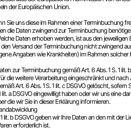
eln der Europäischen Union.
ie uns diese im Rahmen einer Terminbuchung freiwill
ällen die Daten zwingend zur Terminbuchung benötig
che Daten erhoben werden, ist aus den jeweiligen E
für den Versand der Terminbuchung nicht zwingend aus
gene Angaben wie Krankheiten) im Rahmen solcher Fr
aten zur Terminbuchung gemäß Art. 6 Abs. 1 S. 1 lit
r die weitere Verarbeitung eingeschränkt und nach 
ß Art. 6 Abs. 1 S. 1 lit. c DSGVO gelöscht, sofern Si
 1 lit. a DSGVO eingewilligt haben oder wir uns ein
er die wir Sie in dieser Erklärung informieren.
sandabwicklung
 1 lit. b DSGVO geben wir Ihre Daten an den mit der L
aren erforderlich ist.