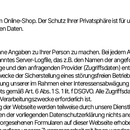
m Online-Shop. Der Schutz Ihrer Privatsphäre ist für
ren Daten.
e Angaben zu Ihrer Person zu machen. Bei jedem Au
nntes Server-Logfile, das z.B. den Namen der angefo
e und den anfragenden Provider (Zugriffsdaten) ent
ecke der Sicherstellung eines störungsfreien Betrie
rung unserer im Rahmen einer Interessensabwägung 
 gemäß Art. 6 Abs. 1 S. 1 lit. f DSGVO. Alle Zugriffsd
Verarbeitungszwecke erforderlich ist.
g der Webseite werden teilweise durch unsere Dienstl
 der vorliegenden Datenschutzerklärung nichts ander
r vorgesehenen Formularen auf dieser Webseite erhobe