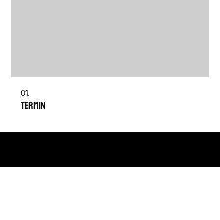
01.
Termin
Impressum
|
AGB
|
Datenschutz
©2025 hnvr.me