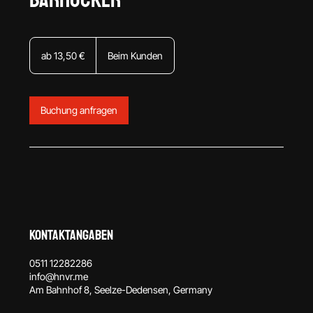
Barhocker
ab
13,50
ab 13,50 €
Beim Kunden
€
Buchung anfragen
Kontaktangaben
0511 12282286
info@hnvr.me
Am Bahnhof 8, Seelze-Dedensen, Germany