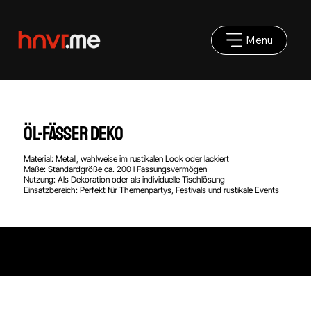
Menu
Öl-Fässer Deko
Material: Metall, wahlweise im rustikalen Look oder lackiert
Maße: Standardgröße ca. 200 l Fassungsvermögen
Nutzung: Als Dekoration oder als individuelle Tischlösung
Einsatzbereich: Perfekt für Themenpartys, Festivals und rustikale Events
Impressum
|
AGB
|
Datenschutz
©2025 hnvr.me