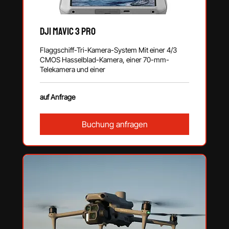
DJI Mavic 3 Pro
Flaggschiff-Tri-Kamera-System Mit einer 4/3
CMOS Hasselblad-Kamera, einer 70-mm-
Telekamera und einer
auf
auf Anfrage
Anfrage
Buchung anfragen