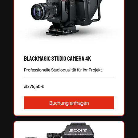
Blackmagic Studio Camera 4K
Professionelle Studioqualität für Ihr Projekt.
ab
ab 75,50 €
75,50
€
Buchung anfragen