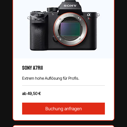
SONY a7RII
Extrem hohe Auflösung für Profis.
ab
ab 49,50 €
49,50
€
Buchung anfragen