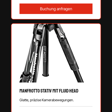
Buchung anfragen
Manfrotto Stativ mit Fluid Head
Glatte, präzise Kamerabewegungen.
ab