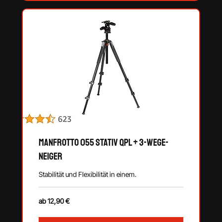
Manfrotto 055 Stativ QPL + 3-Wege-
Neiger
Stabilität und Flexibilität in einem.
ab
ab 12,90 €
12,90
€