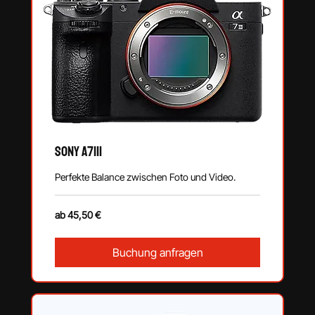
SONY a7III
Perfekte Balance zwischen Foto und Video.
ab
ab 45,50 €
45,50
€
Buchung anfragen