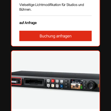
Vielseitige Lichtmodifikation für Studios und
Bühnen.
auf
auf Anfrage
Anfrage
Buchung anfragen