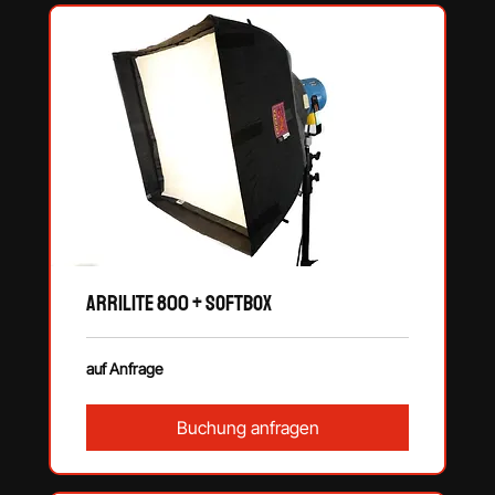
ARRILite 800 + Softbox
auf
auf Anfrage
Anfrage
Buchung anfragen