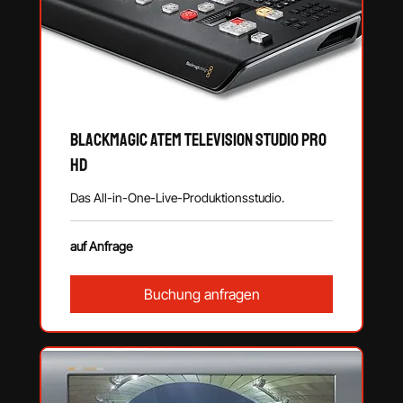
Blackmagic ATEM Television Studio Pro
HD
Das All-in-One-Live-Produktionsstudio.
auf
auf Anfrage
Anfrage
Buchung anfragen