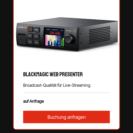
Blackmagic Web Presenter
Broadcast-Qualität für Live-Streaming.
auf
auf Anfrage
Anfrage
Buchung anfragen