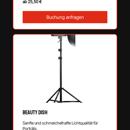
ab 25,50 €
25,50
€
Buchung anfragen
Beauty Dish
Sanfte und schmeichelhafte Lichtqualität für
Porträts.