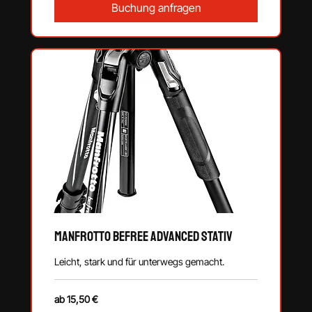
Buchung anfragen
Manfrotto Befree Advanced Stativ
Leicht, stark und für unterwegs gemacht.
ab
ab 15,50 €
15,50
€