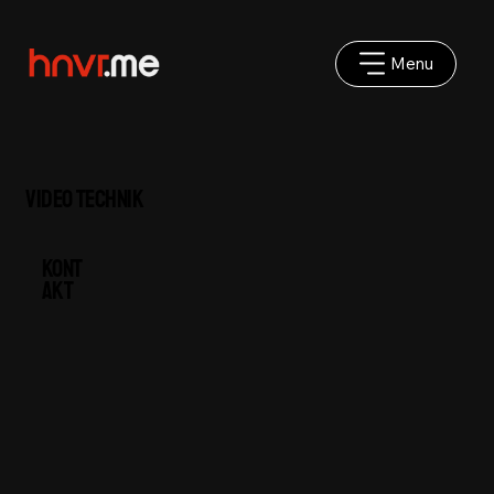
Menu
Video Technik
Kont
akt