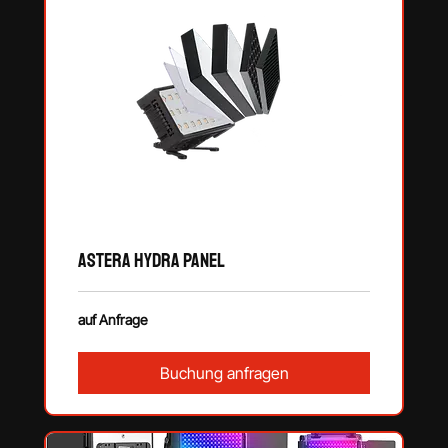
Astera HYDRA PANEL
auf
auf Anfrage
Anfrage
Buchung anfragen