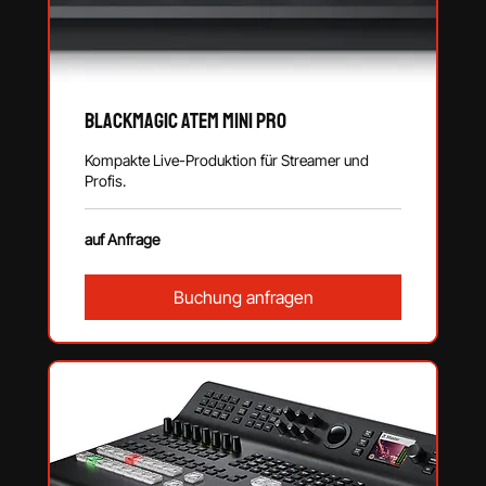
Blackmagic ATEM MINI Pro
Kompakte Live-Produktion für Streamer und
Profis.
auf
auf Anfrage
Anfrage
Buchung anfragen