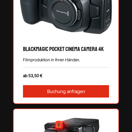
Blackmagic Pocket Cinema Camera 4K
Filmproduktion in Ihren Händen.
ab
ab 53,50 €
53,50
€
Buchung anfragen