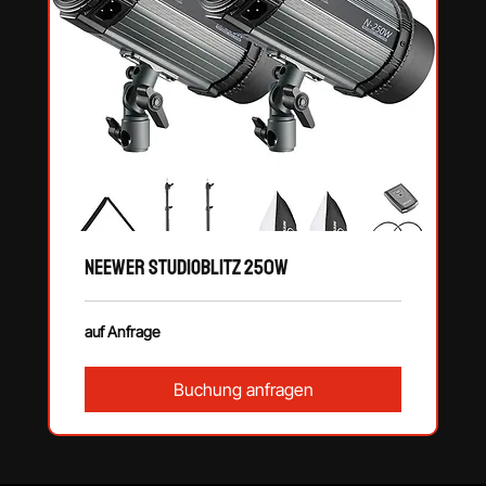
Neewer Studioblitz 250W
auf
auf Anfrage
Anfrage
Buchung anfragen