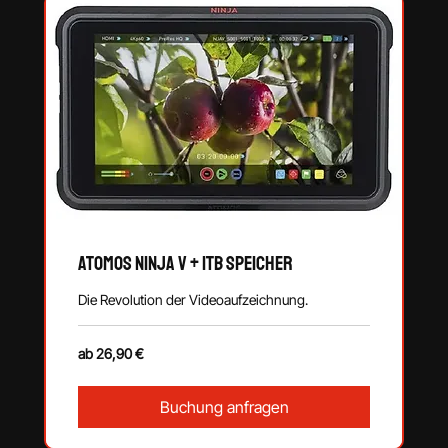
Atomos Ninja V + 1TB Speicher
Die Revolution der Videoaufzeichnung.
ab
ab 26,90 €
26,90
€
Buchung anfragen