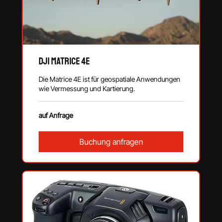
DJI Matrice 4E
Die Matrice 4E ist für geospatiale Anwendungen
wie Vermessung und Kartierung.
auf
auf Anfrage
Anfrage
Buchung anfragen