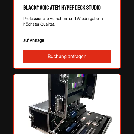
Blackmagic ATEM HyperDeck Studio
Professionelle Aufnahme und Wiedergabe in
höchster Qualität.
auf
auf Anfrage
Anfrage
Buchung anfragen