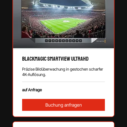
Blackmagic SmartView UltraHD
Präzise Bildüberwachung in gestochen scharfer
4K-Auflösung.
auf
auf Anfrage
Anfrage
Buchung anfragen