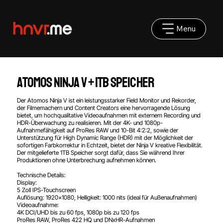
Menu
Atomos Ninja V + 1TB Speicher
Der Atomos Ninja V ist ein leistungsstarker Field Monitor und Rekorder,
der Filmemachern und Content Creators eine hervorragende Lösung
bietet, um hochqualitative Videoaufnahmen mit externem Recording und
HDR-Überwachung zu realisieren. Mit der 4K- und 1080p-
Aufnahmefähigkeit auf ProRes RAW und 10-Bit 4:2:2, sowie der
Unterstützung für High Dynamic Range (HDR) mit der Möglichkeit der
sofortigen Farbkorrektur in Echtzeit, bietet der Ninja V kreative Flexibilität.
Der mitgelieferte 1TB Speicher sorgt dafür, dass Sie während Ihrer
Produktionen ohne Unterbrechung aufnehmen können.
Technische Details:
Display:
5 Zoll IPS-Touchscreen
Auflösung: 1920x1080, Helligkeit: 1000 nits (ideal für Außenaufnahmen)
Videoaufnahme:
4K DCI/UHD bis zu 60 fps, 1080p bis zu 120 fps
ProRes RAW, ProRes 422 HQ und DNxHR-Aufnahmen