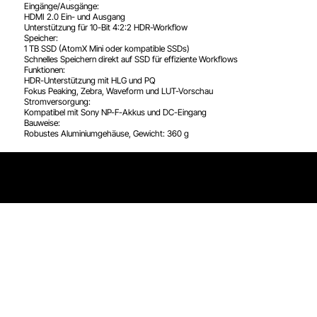
Eingänge/Ausgänge:
HDMI 2.0 Ein- und Ausgang
Unterstützung für 10-Bit 4:2:2 HDR-Workflow
Speicher:
1 TB SSD (AtomX Mini oder kompatible SSDs)
Schnelles Speichern direkt auf SSD für effiziente Workflows
Funktionen:
HDR-Unterstützung mit HLG und PQ
Fokus Peaking, Zebra, Waveform und LUT-Vorschau
Stromversorgung:
Kompatibel mit Sony NP-F-Akkus und DC-Eingang
Bauweise:
Robustes Aluminiumgehäuse, Gewicht: 360 g
Impressum
|
AGB
|
Datenschutz
©2025 hnvr.me