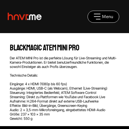
Menu
Blackmagic ATEM MINI Pro
Der ATEM MINI Pro ist die perfekte Lösung für Live-Streaming und Multi-
Kamera-Produktionen. Er bietet benutzerfreundliche Funktionen, die
sowohl Einsteiger als auch Profis überzeugen.
Technische Details:
Eingänge: 4 x HDMI (1080p bis 60 fps)
Ausgänge: HDMI, USB-C (als Webcam), Ethernet (Live-Streaming)
Steuerung: Integriertes Bedienfeld, ATEM Software Control
Streaming: Direkt zu Plattformen wie YouTube und Facebook Live
Aufnahme: H.264-Format direkt auf externe USB-Laufwerke
Effekte: Bild-in-Bild, Übergänge, Greenscreen-Keying
Audio: 2 x 3,5-mm-Mikrofoneingang, eingebettetes HDMI-Audio
Größe: 237 x 103 x 35 mm
Gewicht: 550 g