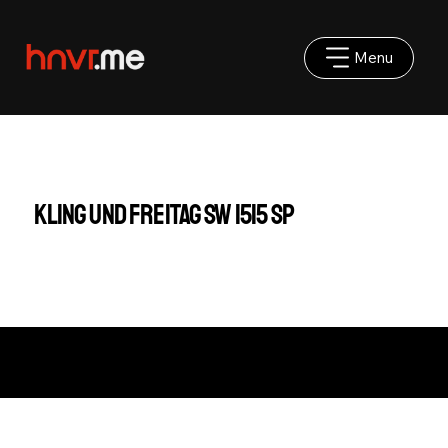
Menu
Kling und Freitag SW 1515 SP
Impressum
|
AGB
|
Datenschutz
©2025 hnvr.me