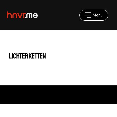
Menu
Lichterketten
Impressum
|
AGB
|
Datenschutz
©2025 hnvr.me