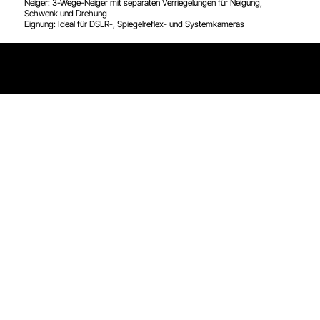
Neiger: 3-Wege-Neiger mit separaten Verriegelungen für Neigung,
Schwenk und Drehung
Eignung: Ideal für DSLR-, Spiegelreflex- und Systemkameras
Impressum
|
AGB
|
Datenschutz
©2025 hnvr.me