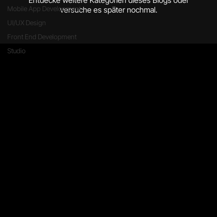
Mobile App Development
versuche es später nochmal.
UI/UX Design
Front End Development
Studio
Tools
Marketing
QR Code Generator
Webdesign
SEO Checker
Social Media
Domain Checker
Event
Digitale Visitenkarte
Rental
Kontakt
[+49] 0511 12282286
info@hnvr.me