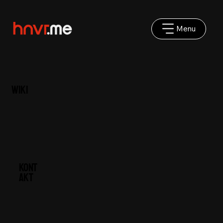
Menu
Wiki
Kont
akt